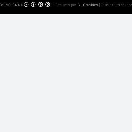
BY-NC-SA 4.0
| Site web par
BL-Graphics
| Tous droits réserv