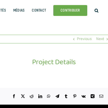
ITÉS
MÉDIAS
CONTACT
CONTRIBUER
Previous
Next
Project Details
Facebook
X
Reddit
LinkedIn
WhatsApp
Telegram
Tumblr
Pinterest
Vk
Xing
Em