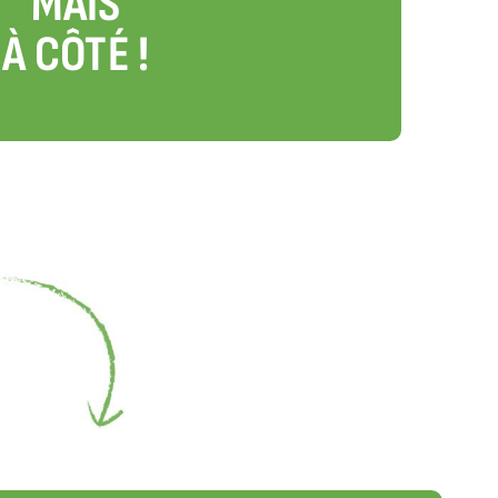
MAIS
À CÔTÉ !