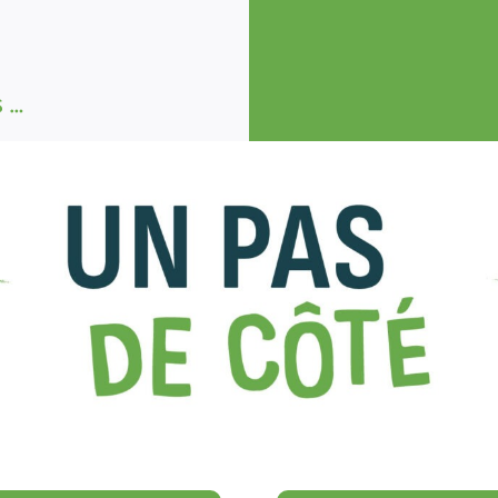
ntre …
vec …
sans …