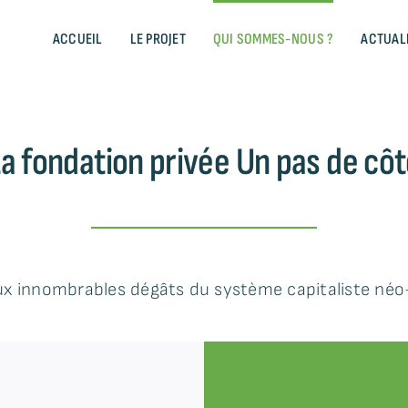
ACCUEIL
LE PROJET
QUI SOMMES-NOUS ?
ACTUAL
a fondation privée Un pas de cô
ux innombrables dégâts du système capitaliste néo-l
ur …