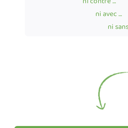
ni co
ni a
ni 